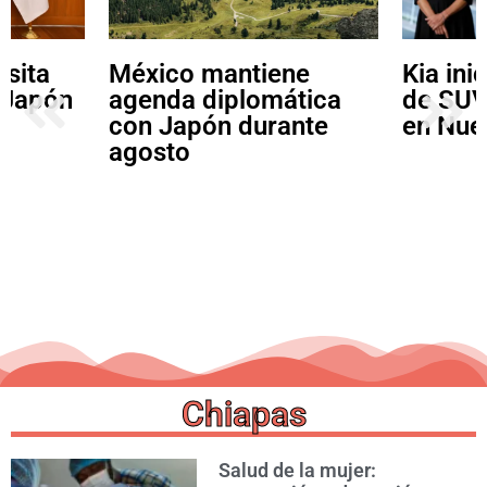
tiene
Kia inicia producción
IEP
omática
de SUV eléctrica EV3
ven
urante
en Nuevo León
sub
Chiapas
Salud de la mujer: