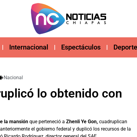
Internacional
Espectáculos
Deport
Nacional
uplicó lo obtenido con
de la mansión
que perteneció a
Zhenli Ye Gon,
cuadruplican
anteriormente el gobierno federal y duplicó los recursos de la
 Ricardo Rodríguez, director general del SAE.