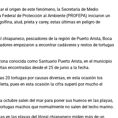
gar el origen de este fenómeno, la Secretaría de Medio
 Federal de Protección al Ambiente (PROFEPA) iniciaron un
lfina, alud, prieta y carey, estas últimas en peligro de
ral chiapaneco, pescadores de la región de Puerto Arista, Boca
scadores empezaron a encontrar cadáveres y restos de tortugas
 zona conocida como Santuario Puerto Arista, en el municipio
rtas encontradas desde el 25 de junio a la fecha.
s 20 tortugas por causas diversas, en esta ocasión los
erta, pues en esta ocasión la cifra superó por mucho el
 a octubre salen del mar para poner sus huevos en las playas,
 tortugas machos que normalmente no salen del lecho marino.
as en las playas del litoral chiapaneco miden más de un