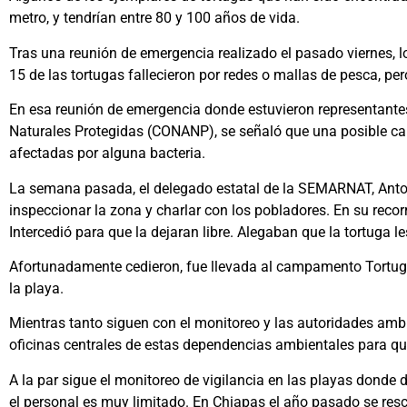
metro, y tendrían entre 80 y 100 años de vida.
Tras una reunión de emergencia realizado el pasado viernes, 
15 de las tortugas fallecieron por redes o mallas de pesca, p
En esa reunión de emergencia donde estuvieron representant
Naturales Protegidas (CONANP), se señaló que una posible cau
afectadas por alguna bacteria.
La semana pasada, el delegado estatal de la SEMARNAT, Anto
inspeccionar la zona y charlar con los pobladores. En su recor
Intercedió para que la dejaran libre. Alegaban que la tortuga l
Afortunadamente cedieron, fue llevada al campamento Tortugue
la playa.
Mientras tanto siguen con el monitoreo y las autoridades ambi
oficinas centrales de estas dependencias ambientales para que
A la par sigue el monitoreo de vigilancia en las playas donde 
el personal es muy limitado. En Chiapas el año pasado se resc