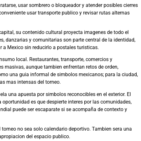
atarse, usar sombrero o bloqueador y atender posibles cierres
 conveniente usar transporte publico y revisar rutas alternas
capital, su contenido cultural proyecta imagenes de todo el
s, danzarias y comunitarias son parte central de la identidad,
 a Mexico sin reducirlo a postales turisticas.
nsumo local. Restaurantes, transporte, comercios y
s masivas, aunque tambien enfrentan retos de orden,
 como una guia informal de simbolos mexicanos; para la ciudad,
s mas intensas del torneo.
vela una apuesta por simbolos reconocibles en el exterior. El
 la oportunidad es que despierte interes por las comunidades,
undial puede ser escaparate si se acompaña de contexto y
 torneo no sea solo calendario deportivo. Tambien sera una
propiacion del espacio publico.