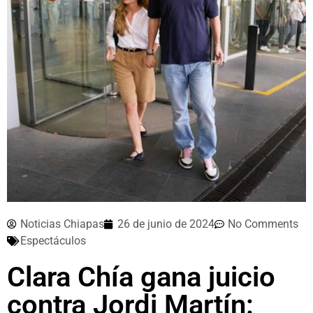
Noticias Chiapas
26 de junio de 2024
No Comments
Espectáculos
Clara Chía gana juicio
contra Jordi Martín: