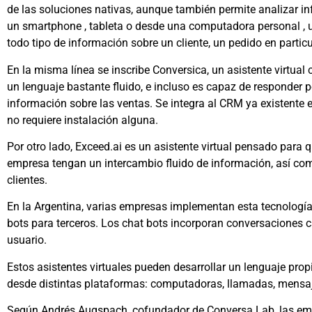
de las soluciones nativas, aunque también permite analizar i
un smartphone , tableta o desde una computadora personal , u
todo tipo de información sobre un cliente, un pedido en particu
En la misma línea se inscribe Conversica, un asistente virtua
un lenguaje bastante fluido, e incluso es capaz de responder 
información sobre las ventas. Se integra al CRM ya existente
no requiere instalación alguna.
Por otro lado, Exceed.ai es un asistente virtual pensado para 
empresa tengan un intercambio fluido de información, así com
clientes.
En la Argentina, varias empresas implementan esta tecnología
bots para terceros. Los chat bots incorporan conversaciones c
usuario.
Estos asistentes virtuales pueden desarrollar un lenguaje prop
desde distintas plataformas: computadoras, llamadas, mensaj
Según Andrés Augspach, cofundador de Conversa Lab, las em