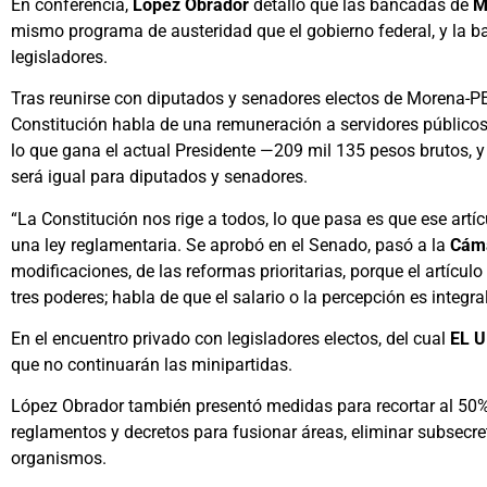
En conferencia,
López Obrador
detalló que las bancadas de
M
mismo programa de austeridad que el gobierno federal, y la ba
legisladores.
Tras reunirse con diputados y senadores electos de Morena-PES-
Constitución habla de una remuneración a servidores públicos a
lo que gana el actual Presidente —209 mil 135 pesos brutos, 
será igual para diputados y senadores.
“La Constitución nos rige a todos, lo que pasa es que ese artíc
una ley reglamentaria. Se aprobó en el Senado, pasó a la
Cáma
modificaciones, de las reformas prioritarias, porque el artícul
tres poderes; habla de que el salario o la percepción es integra
En el encuentro privado con legisladores electos, del cual
EL 
que no continuarán las minipartidas.
López Obrador también presentó medidas para recortar al 50%
reglamentos y decretos para fusionar áreas, eliminar subsecret
organismos.