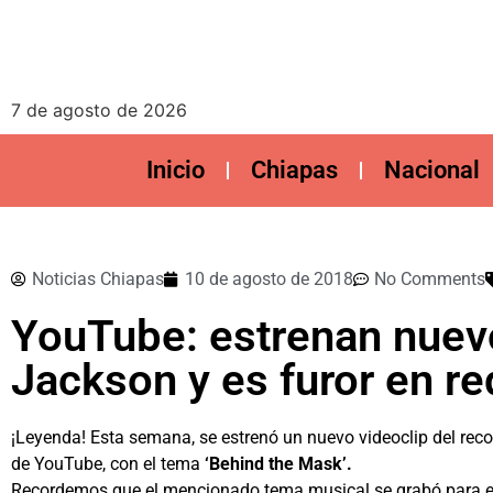
7 de agosto de 2026
Inicio
Chiapas
Nacional
Noticias Chiapas
10 de agosto de 2018
No Comments
YouTube: estrenan nuevo
Jackson y es furor en r
¡Leyenda! Esta semana, se estrenó un nuevo videoclip del re
de YouTube, con el tema
‘Behind the Mask’.
Recordemos que el mencionado tema musical se grabó para el 