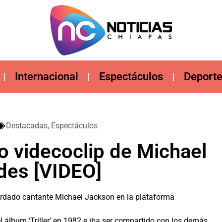
Internacional
Espectáculos
Deport
Destacadas
,
Espectáculos
 videcoclip de Michael
edes [VIDEO]
cordado cantante Michael Jackson en la plataforma
álbum ‘Triller’ en 1982 e iba ser compartido con los demás