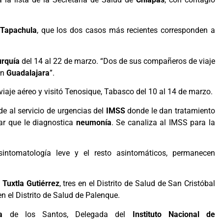
Tapachula
, que los dos casos más recientes corresponden a
urquía
del 14 al 22 de marzo.
“
Dos de sus compañeros de viaje
en
Guadalajara
”
.
iaje aéreo y visitó Tenosique, Tabasco del 10 al 14 de marzo.
de al servicio de urgencias del
IMSS
donde le dan tratamiento
lar que le diagnostica
neumonía
. Se canaliza al IMSS para la
intomatología leve y el resto asintomáticos, permanecen
e
Tuxtla Gutiérrez
, tres en el Distrito de Salud de San Cristóbal
en el Distrito de Salud de Palenque.
ra
de los Santos, Delegada del
Instituto Nacional de