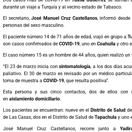
durante un viaje a Turquía y al vecino estado de Tabasco.
El secretario,
José Manuel Cruz Castellanos
, informó desde
personas del sexo masculino.
El paciente número 14 de 71 años de edad, viajó en grupo a
T
son casos confirmados de
COVID-19
, uno en
Coahuila
y otro 
El caso número 15 es un hombre de 44 años, quien realizó un v
“
El 23 de marzo inicia con
sintomatología
, a los dos días acu
paliativo. El 30 de marzo es revisado por un médico particu
toma de muestra a
COVID-19
, que resulta positiva
”
.
Esta persona y sus cinco contactos, dos de ellos con s
en
aislamiento domiciliario
.
Los pacientes se encuentran: nueve en el
Distrito de Salud
d
de Las Casas, dos en el Distrito de Salud de
Tapachula
y uno 
José Manuel Cruz Castellanos, recorre junto a
Yadi