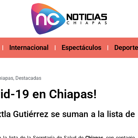
Internacional
Espectáculos
Deport
hiapas
,
Destacadas
id-19 en Chiapas!
a Gutiérrez se suman a la lista de
la lista de la Secretaría de Salud de
Chiapas
, con contagio