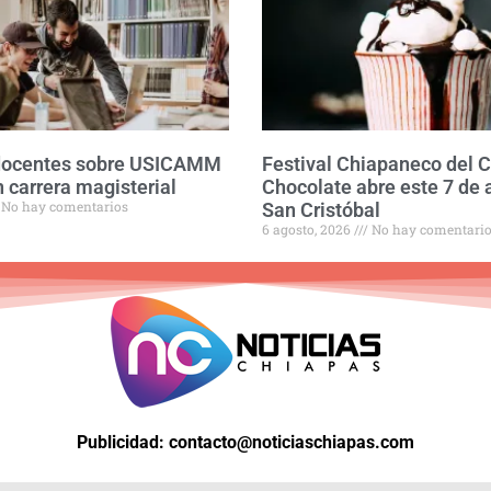
 docentes sobre USICAMM
Festival Chiapaneco del 
 carrera magisterial
Chocolate abre este 7 de 
No hay comentarios
San Cristóbal
6 agosto, 2026
No hay comentari
Publicidad: contacto@noticiaschiapas.com