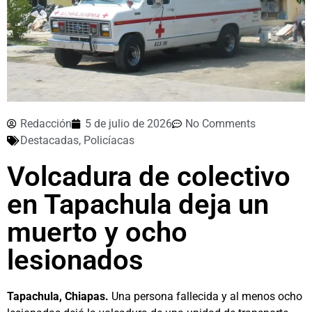
Redacción
5 de julio de 2026
No Comments
Destacadas
,
Policíacas
Volcadura de colectivo
en Tapachula deja un
muerto y ocho
lesionados
Tapachula, Chiapas.
Una persona fallecida y al menos ocho