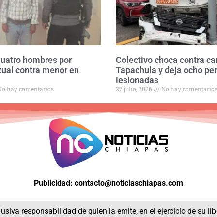
cuatro hombres por
Colectivo choca contra c
xual contra menor en
Tapachula y deja ocho pe
lesionadas
o hay comentarios
27 julio, 2026
No hay comentario
Publicidad: contacto@noticiaschiapas.com
usiva responsabilidad de quien la emite, en el ejercicio de su li