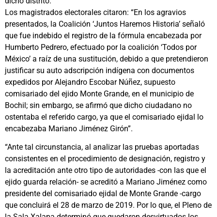
dicho distrito.
Los magistrados electorales citaron: “En los agravios
presentados, la Coalición ‘Juntos Haremos Historia’ señaló
que fue indebido el registro de la fórmula encabezada por
Humberto Pedrero, efectuado por la coalición ‘Todos por
México’ a raíz de una sustitución, debido a que pretendieron
justificar su auto adscripción indígena con documentos
expedidos por Alejandro Escobar Núñez, supuesto
comisariado del ejido Monte Grande, en el municipio de
Bochil; sin embargo, se afirmó que dicho ciudadano no
ostentaba el referido cargo, ya que el comisariado ejidal lo
encabezaba Mariano Jiménez Girón”.
“Ante tal circunstancia, al analizar las pruebas aportadas
consistentes en el procedimiento de designación, registro y
la acreditación ante otro tipo de autoridades -con las que el
ejido guarda relación- se acreditó a Mariano Jiménez como
presidente del comisariado ejidal de Monte Grande -cargo
que concluirá el 28 de marzo de 2019. Por lo que, el Pleno de
la Sala Xalapa determinó que quedaron desvirtuados los