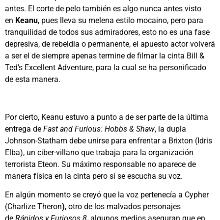
antes. El corte de pelo también es algo nunca antes visto
en
Keanu
, pues lleva su melena estilo mocaino, pero para
tranquilidad de todos sus admiradores, esto no es una fase
depresiva, de rebeldia o permanente, el apuesto actor volverá
a ser el de siempre apenas termine de filmar la cinta Bill &
Ted’s Excellent Adventure, para la cual se ha personificado
de esta manera.
Por cierto, Keanu estuvo a punto a de ser parte de la última
entrega de
Fast and Furious: Hobbs & Shaw
, la dupla
Johnson-Statham debe unirse para enfrentar a Brixton (Idris
Elba), un ciber-villano que trabaja para la organización
terrorista Eteon. Su máximo responsable no aparece de
manera física en la cinta pero sí se escucha su voz.
En algún momento se creyó que la voz pertenecía a Cypher
(Charlize Theron
)
, otro de los malvados personajes
de
Rápidos y Furiosos 8,
algunos medios aseguran que en