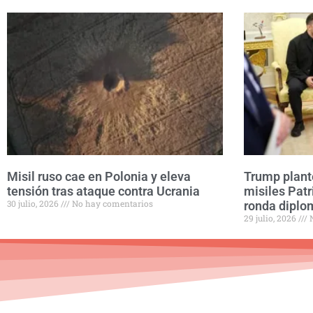
Misil ruso cae en Polonia y eleva
Trump plant
tensión tras ataque contra Ucrania
misiles Pat
30 julio, 2026
No hay comentarios
ronda diplo
29 julio, 2026
N