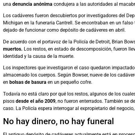
una
denuncia anónima
condujera a las autoridades al macabro
Los cadáveres fueron descubiertos por investigadores del De
Michigan en la funeraria Cantrell. Se encontraban en un falso t
dejado de funcionar como depósito de cadáveres en abril.
De acuerdo con el portavoz de la Policía de Detroit, Brian Bo
muertos.
Los restos, en estado de descomposición, fueron llev
identidad y la causa de la muerte.
Los inspectores que investigaron el caso quedaron impactados 
almacenado los cuerpos. Según Bowser, nueve de los cadáver
en
bolsas de basura
en un pequeño cofre.
Todavía no está claro por qué los restos, algunos de los cual
pisos
desde el año 2009
, no fueron enterrados. También se de
caso. La Policía espera interrogar al expropietario del negocio
No hay dinero, no hay funeral
El antiguo depósito de cadáveres actualmente está en proceso 