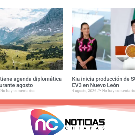
iene agenda diplomática
Kia inicia producción de S
urante agosto
EV3 en Nuevo León
No hay comentarios
4 agosto, 2026
No hay comentari