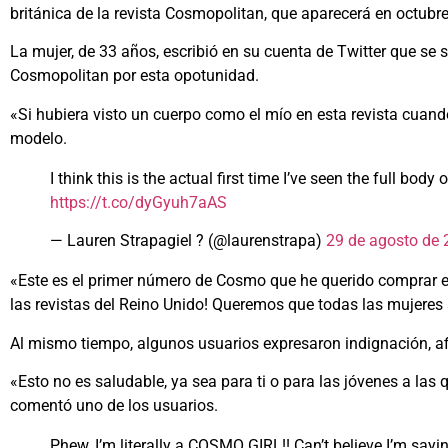
británica de la revista Cosmopolitan, que aparecerá en octubre
La mujer, de 33 años, escribió en su cuenta de Twitter que se s
Cosmopolitan por esta opotunidad.
«Si hubiera visto un cuerpo como el mío en esta revista cuand
modelo.
I think this is the actual first time I’ve seen the full 
https://t.co/dyGyuh7aAS
— Lauren Strapagiel ? (@laurenstrapa)
29 de agosto de
«Este es el primer número de Cosmo que he querido comprar en
las revistas del Reino Unido! Queremos que todas las mujeres 
Al mismo tiempo, algunos usuarios expresaron indignación, af
«Esto no es saludable, ya sea para ti o para las jóvenes a las
comentó uno de los usuarios.
Phew, I’m literally a COSMO GIRL!! Can’t believe I’m sayin