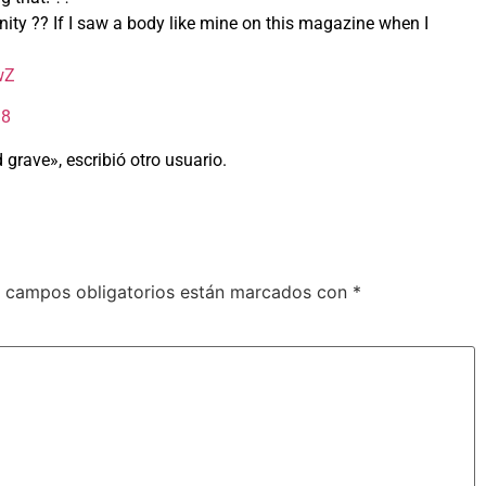
unity ?? If I saw a body like mine on this magazine when I
wZ
18
grave», escribió otro usuario.
 campos obligatorios están marcados con
*