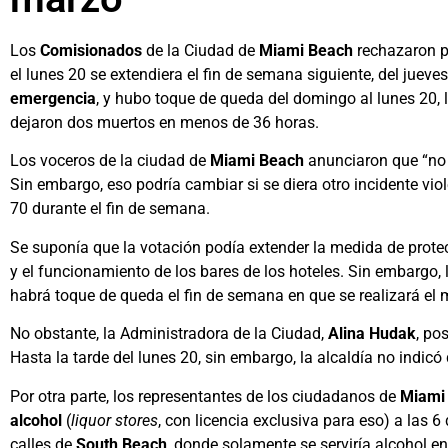
Los
Comisionados
de la Ciudad de
Miami Beach
rechazaron po
el lunes 20 se extendiera el fin de semana siguiente, del juev
emergencia
, y hubo toque de queda del domingo al lunes 20, 
dejaron dos muertos en menos de 36 horas.
Los voceros de la ciudad de
Miami Beach
anunciaron que “no
Sin embargo, eso podría cambiar si se diera otro incidente vio
70 durante el fin de semana.
Se suponía que la votación podía extender la medida de protec
y el funcionamiento de los bares de los hoteles. Sin embargo
habrá toque de queda el fin de semana en que se realizará el m
No obstante, la Administradora de la Ciudad,
Alina Hudak
, po
Hasta la tarde del lunes 20, sin embargo, la alcaldía no indicó
Por otra parte, los representantes de los ciudadanos de
Miami
alcohol
(
liquor stores
, con licencia exclusiva para eso) a las 6 
calles de
South Beach
, donde solamente se serviría alcohol e