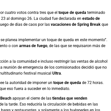
r cuatro votos contra tres que el
toque de queda
terminado
es 23 al domingo 26. La ciudad fue declarada en
estado de
luego de días de caos por las
vacaciones de Spring Break
que
 se planea implementar un toque de queda en este momento”.
lento o con
armas de fuego
, de las que se requisaron más de
ción a la comunidad e incluso restringir las ventas de alcohol
, la reunión de emergencia de los comisionados decidió que no
ultitudinario festival musical
Ultra
.
see la autoridad de imponer un
toque de queda
de 72 horas.
 que eso fuera a suceder en lo inmediato.
 Beach
apoyan el cierre de las
tiendas que venden
de la tarde. Eso reduciría la circulación de bebidas en las
n bares y restaurantes, y solamente a los huéspedes en los