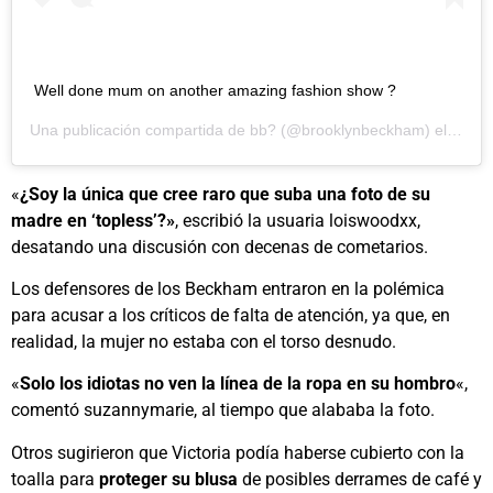
Well done mum on another amazing fashion show ?
Una publicación compartida de
bb?
(@brooklynbeckham) el
16 Se
«
¿Soy la única que cree raro que suba una foto de su
madre en ‘topless’?»
, escribió la usuaria loiswoodxx,
desatando una discusión con decenas de cometarios.
Los defensores de los Beckham entraron en la polémica
para acusar a los críticos de falta de atención, ya que, en
realidad, la mujer no estaba con el torso desnudo.
«
Solo los idiotas no ven la línea de la ropa en su hombro
«,
comentó suzannymarie, al tiempo que alababa la foto.
Otros sugirieron que Victoria podía haberse cubierto con la
toalla para
proteger su blusa
de posibles derrames de café y