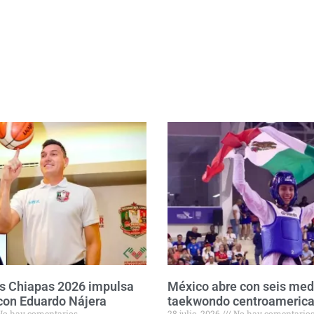
s Chiapas 2026 impulsa
México abre con seis med
con Eduardo Nájera
taekwondo centroameric
o hay comentarios
28 julio, 2026
No hay comentario