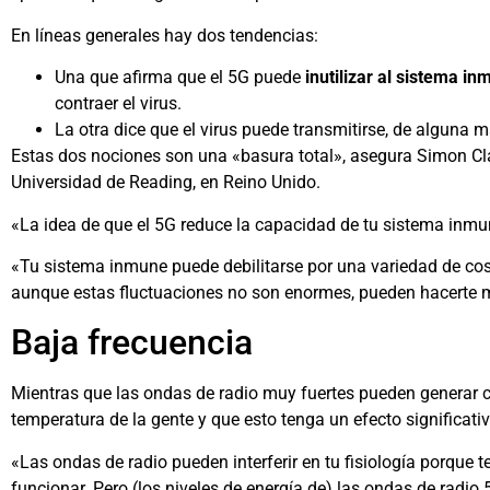
En líneas generales hay dos tendencias:
Una que afirma que el 5G puede
inutilizar al sistema i
contraer el virus.
La otra dice que el virus puede transmitirse, de alguna m
Estas dos nociones son una «basura total», asegura Simon Clar
Universidad de Reading, en Reino Unido.
«La idea de que el 5G reduce la capacidad de tu sistema inm
«Tu sistema inmune puede debilitarse por una variedad de co
aunque estas fluctuaciones no son enormes, pueden hacerte má
Baja frecuencia
Mientras que las ondas de radio muy fuertes pueden generar ca
temperatura de la gente y que esto tenga un efecto significativ
«Las ondas de radio pueden interferir en tu fisiología porque 
funcionar. Pero (los niveles de energía de) las ondas de radi