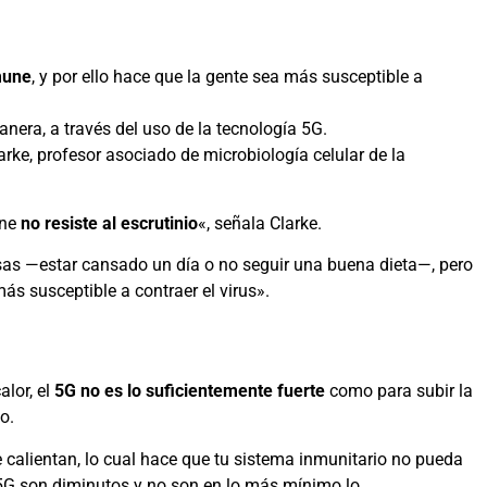
nmune
, y por ello hace que la gente sea más susceptible a
anera, a través del uso de la tecnología 5G.
ke, profesor asociado de microbiología celular de la
une
no resiste
a
l escrutinio
«, señala Clarke.
sas —estar cansado un día o no seguir una buena dieta—, pero
s susceptible a contraer el virus».
lor, el
5G no es lo suficientemente fuerte
como para subir la
o.
te calientan, lo cual hace que tu sistema inmunitario no pueda
o 5G son diminutos y no son en lo más mínimo lo