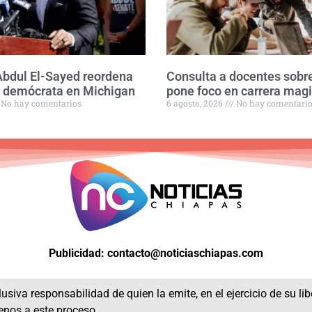
Abdul El-Sayed reordena
Consulta a docentes so
a demócrata en Michigan
pone foco en carrera magi
No hay comentarios
6 agosto, 2026
No hay comentari
Publicidad: contacto@noticiaschiapas.com
usiva responsabilidad de quien la emite, en el ejercicio de su li
enos a este proceso.