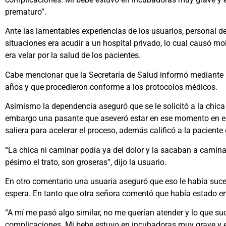
prematuro”.
Ante las lamentables experiencias de los usuarios, personal d
situaciones era acudir a un hospital privado, lo cual causó mo
era velar por la salud de los pacientes.
Cabe mencionar que la Secretaría de Salud informó mediante
años y que procedieron conforme a los protocolos médicos.
Asimismo la dependencia aseguró que se le solicitó a la chica 
embargo una pasante que aseveró estar en ese momento en el 
saliera para acelerar el proceso, además calificó a la pacient
“La chica ni caminar podía ya del dolor y la sacaban a camina
pésimo el trato, son groseras”, dijo la usuario.
En otro comentario una usuaria aseguró que eso le había suced
espera. En tanto que otra señora comentó que había estado en u
“A mí me pasó algo similar, no me querían atender y lo que su
complicaciones. Mi bebe estuvo en incubadoras muy grave y e