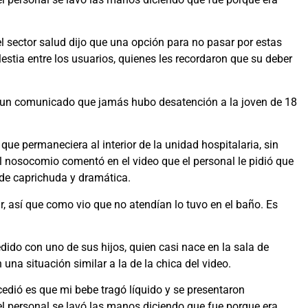
el sector salud dijo que una opción para no pasar por estas
lestia entre los usuarios, quienes les recordaron que su deber
 un comunicado que jamás hubo desatención a la joven de 18
que permaneciera al interior de la unidad hospitalaria, sin
nosocomio comentó en el video que el personal le pidió que
e de caprichuda y dramática.
r, así que como vio que no atendían lo tuvo en el baño. Es
ido con uno de sus hijos, quien casi nace en la sala de
na situación similar a la de la chica del video.
cedió es que mi bebe tragó líquido y se presentaron
l personal se lavó las manos diciendo que fue porque era