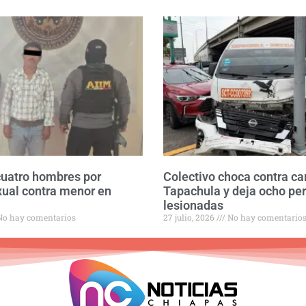
cuatro hombres por
Colectivo choca contra c
xual contra menor en
Tapachula y deja ocho pe
lesionadas
o hay comentarios
27 julio, 2026
No hay comentario