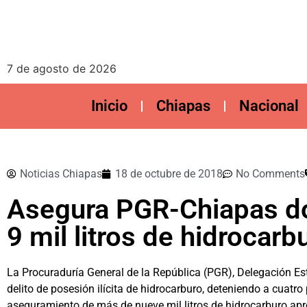
7 de agosto de 2026
Inicio
Chiapas
Nacional
Noticias Chiapas
18 de octubre de 2018
No Comments
Asegura PGR-Chiapas do
9 mil litros de hidrocarb
La Procuraduría General de la República (PGR), Delegación Esta
delito de posesión ilícita de hidrocarburo, deteniendo a cuatr
aseguramiento de más de nueve mil litros de hidrocarburo a