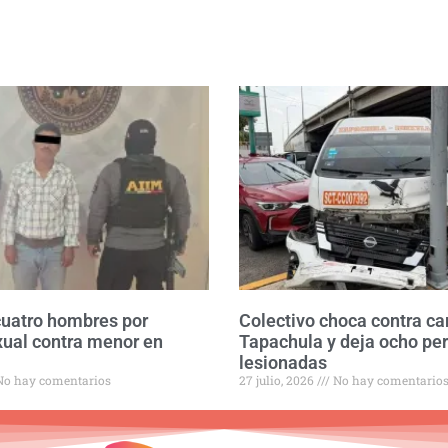
cuatro hombres por
Colectivo choca contra c
xual contra menor en
Tapachula y deja ocho pe
lesionadas
o hay comentarios
27 julio, 2026
No hay comentario