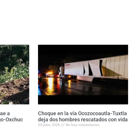
ae a
Choque en la vía Ocozocoautla-Tuxtla
ngo-Oxchuc
deja dos hombres rescatados con vida
29 julio, 2026
No hay comentarios