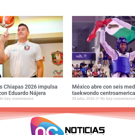
s Chiapas 2026 impulsa
México abre con seis med
con Eduardo Nájera
taekwondo centroameric
o hay comentarios
28 julio, 2026
No hay comentario