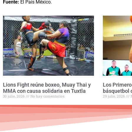
Fuente:
El País México.
Lions Fight reúne boxeo, Muay Thai y
Los Primero
MMA con causa solidaria en Tuxtla
básquetbol 
30 julio, 2026
No hay comentarios
29 julio, 2026
N